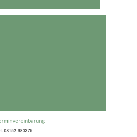
erminvereinbarung
el: 08152-980375